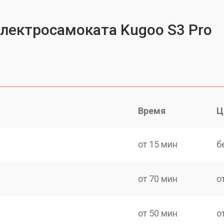
электросамоката Kugoo S3 Pro
Время
Ц
от 15 мин
б
от 70 мин
о
от 50 мин
о