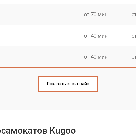
от 70 мин
о
от 40 мин
о
от 40 мин
о
от 60 мин
о
Показать весь прайс
от 40 мин
о
лаги
от 60 мин
о
осамокатов Kugoo