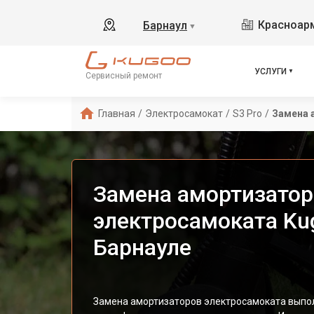
Красноарм
Барнаул
▼
УСЛУГИ
Сервисный ремонт
Главная
/
Электросамокат
/
S3 Pro
/
Замена 
Замена амортизатор
электросамоката Kug
Барнауле
Замена амортизаторов электросамоката выпо