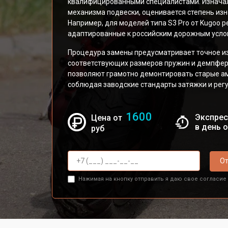
квалифицированными специалистами. Изначал
механизма подвески, оценивается степень из
Например, для моделей типа S3 Pro от Kugoo
адаптированные к российским дорожным усло
Процедура замены предусматривает точное и
соответствующих размеров пружин и демпфе
позволяют грамотно демонтировать старые ам
соблюдая заводские стандарты затяжки и рег
1600
Экспрес
Цена от
в день 
руб
От
Нажимая на кнопку отправить я даю свое согласие