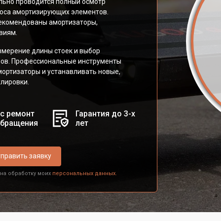
ьно проводится полный осмотр
носа амортизирующих элементов.
 рекомендованы амортизаторы,
виям.
змерение длины стоек и выбор
ров. Профессиональные инструменты
ортизаторы и устанавливать новые,
улировки.
с ремонт
Гарантия до 3-х
обращения
лет
править заявку
 на обработку моих
персональных данных.