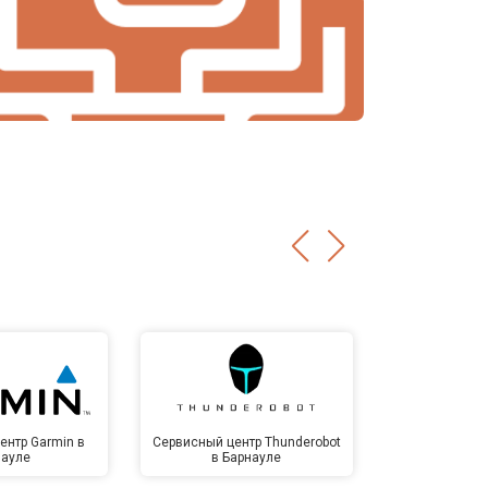
ентр Garmin в
Сервисный центр Thunderobot
Сервисный 
науле
в Барнауле
Бар