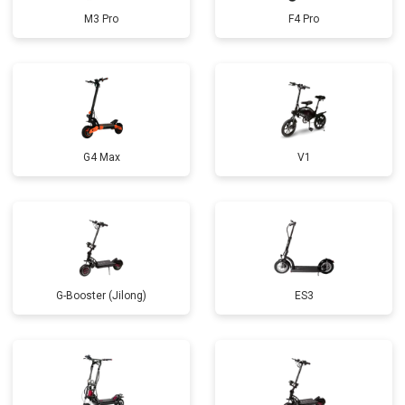
M3 Pro
F4 Pro
G4 Max
V1
G-Booster (Jilong)
ES3