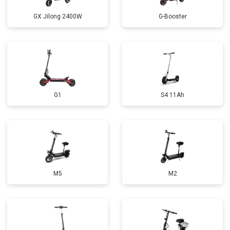
GX Jilong 2400W
G-Booster
G1
S4 11Ah
M5
M2