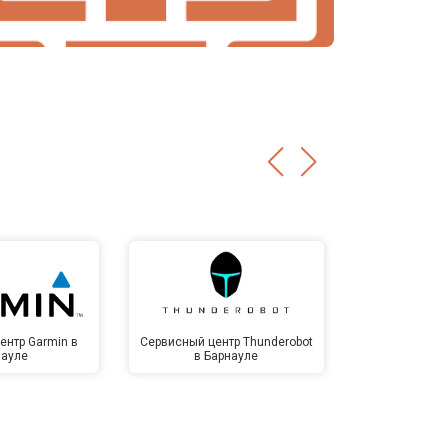
ентр Garmin в
Сервисный центр Thunderobot
Сервисный 
науле
в Барнауле
Бар