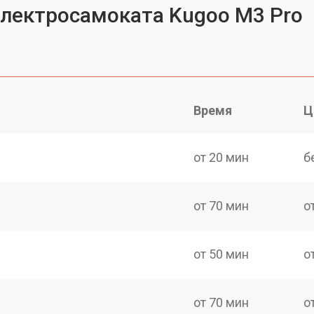
электросамоката Kugoo M3 Pro
Время
Ц
от 20 мин
б
от 70 мин
о
от 50 мин
о
от 70 мин
о