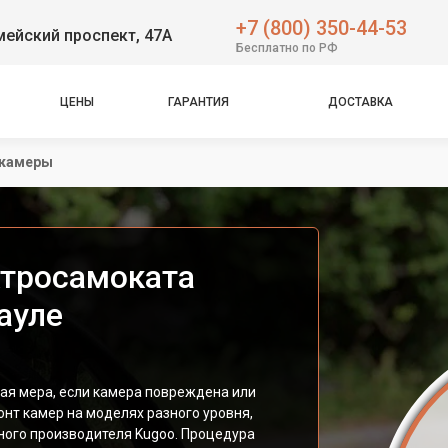
+7 (800) 350-44-53
ейский проспект, 47А
Бесплатно по РФ
ЦЕНЫ
ГАРАНТИЯ
ДОСТАВКА
 камеры
ктросамоката
ауле
ая мера, если камера повреждена или
нт камер на моделях разного уровня,
ного производителя Kugoo. Процедура