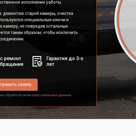
ественное исполнение работы.
в: демонтаж старой камеры, очистка
спользуются специальные ключи и
ю камеру, не повредив остальные
уется таким образом, чтобы исключить
соединения.
с ремонт
Гарантия до 3-х
обращения
лет
править заявку
 на обработку моих
персональных данных.