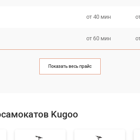
от 40 мин
о
от 60 мин
о
от 40 мин
о
Показать весь прайс
от 60 мин
о
от 40 мин
о
осамокатов Kugoo
лаги
от 60 мин
о