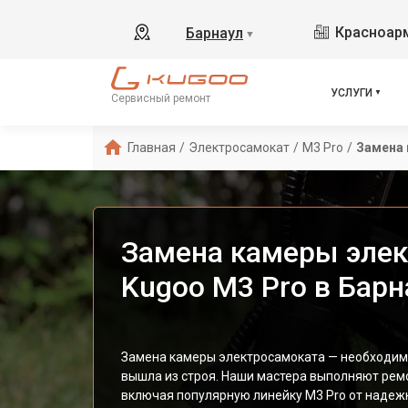
Красноарм
Барнаул
▼
УСЛУГИ
Сервисный ремонт
Главная
/
Электросамокат
/
M3 Pro
/
Замена
Замена камеры эле
Kugoo M3 Pro в Барн
Замена камеры электросамоката — необходим
вышла из строя. Наши мастера выполняют ремо
включая популярную линейку M3 Pro от надеж