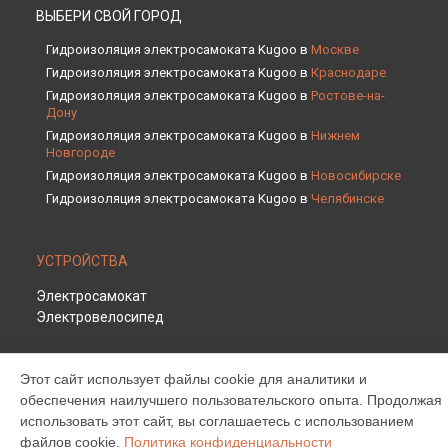
ВЫБЕРИ СВОЙ ГОРОД
Гидроизоляция электросамоката Kugoo в
Москве
Гидроизоляция электросамоката Kugoo в
Краснодаре
Гидроизоляция электросамоката Kugoo в
Ростове-на-
Дону
Гидроизоляция электросамоката Kugoo в
Нижнем
Новгороде
Гидроизоляция электросамоката Kugoo в
Новосибирске
Гидроизоляция электросамоката Kugoo в
Челябинске
Гидроизоляция электросамоката Kugoo в
Екатеринбурге
Гидроизоляция электросамоката Kugoo в
Казани
УСТРОЙСТВА
Гидроизоляция электросамоката Kugoo в
Уфе
Гидроизоляция электросамоката Kugoo в
Воронеже
Электросамокат
Гидроизоляция электросамоката Kugoo в
Волгограде
Электровелосипед
Гидроизоляция электросамоката Kugoo в
Барнауле
Гидроизоляция электросамоката Kugoo в
Ижевске
СТРАНИЦЫ
Этот сайт использует файлы cookie для аналитики и
Гидроизоляция электросамоката Kugoo в
Тольятти
Цены
обеспечения наилучшего пользовательского опыта. Продолжая
Гидроизоляция электросамоката Kugoo в
Ярославле
Гарантия
использовать этот сайт, вы соглашаетесь с использованием
Гидроизоляция электросамоката Kugoo в
Саратове
Доставка
файлов cookie.
Политика конфиденциальности