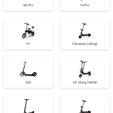
M3 Pro
F4 Pro
V1
G-Booster (Jilong)
ES3
GX Jilong 2400W