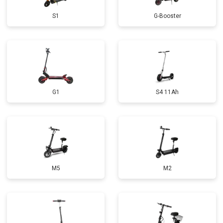
S1
G-Booster
G1
S4 11Ah
M5
M2