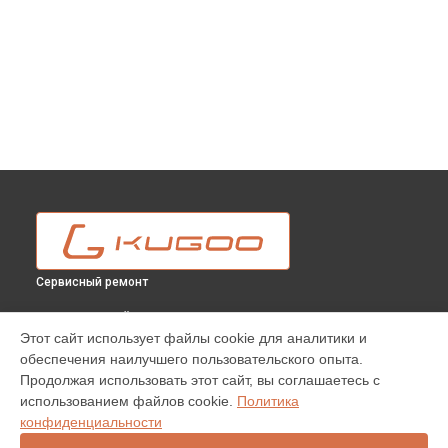
Сервисный ремонт
ВЫБЕРИ СВОЙ ГОРОД
Этот сайт использует файлы cookie для аналитики и
Замена подшипников электросамоката G4 Max Kugoo в
обеспечения наилучшего пользовательского опыта.
Москве
Продолжая использовать этот сайт, вы соглашаетесь с
Замена подшипников электросамоката G4 Max Kugoo в
использованием файлов cookie.
Политика
Краснодаре
конфиденциальности
Замена подшипников электросамоката G4 Max Kugoo в