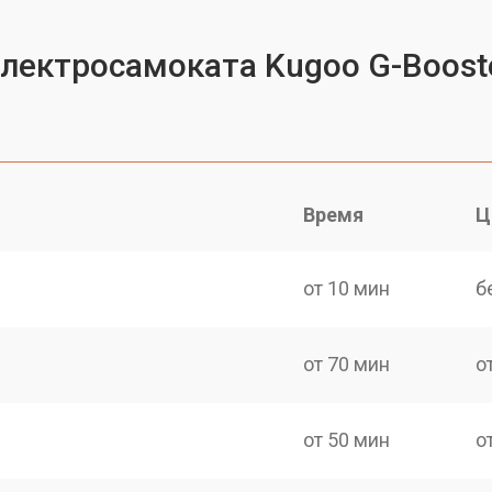
электросамоката Kugoo G-Boost
Время
Ц
от 10 мин
б
от 70 мин
о
от 50 мин
о