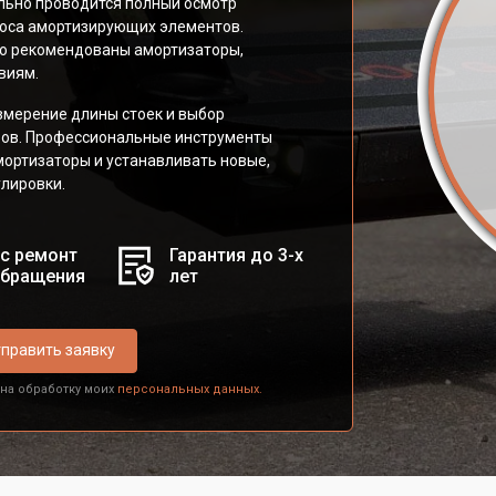
ьно проводится полный осмотр
носа амортизирующих элементов.
goo рекомендованы амортизаторы,
виям.
змерение длины стоек и выбор
ров. Профессиональные инструменты
ортизаторы и устанавливать новые,
улировки.
с ремонт
Гарантия до 3-х
обращения
лет
править заявку
 на обработку моих
персональных данных.