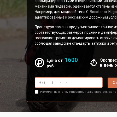
квалифицированными специалистами. Изначал
механизма подвески, оценивается степень из
Например, для моделей типа G-Booster от Ku
адаптированные к российским дорожным усло
Процедура замены предусматривает точное и
соответствующих размеров пружин и демпфе
позволяют грамотно демонтировать старые ам
соблюдая заводские стандарты затяжки и рег
1600
Экспрес
Цена от
в день 
руб
От
Нажимая на кнопку отправить я даю свое согласие