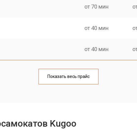
от 70 мин
о
от 40 мин
о
от 40 мин
о
от 60 мин
о
Показать весь прайс
от 40 мин
о
лаги
от 60 мин
о
осамокатов Kugoo
от 40 мин
о