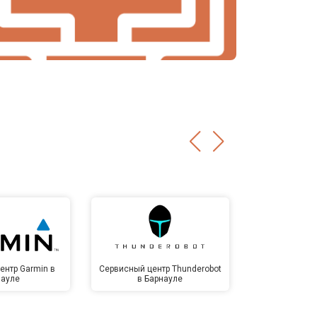
ентр Garmin в
Сервисный центр Thunderobot
Сервисный 
науле
в Барнауле
Бар