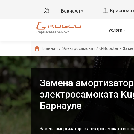
Красноарм
Барнаул
▼
УСЛУГИ
Сервисный ремонт
Главная
/
Электросамокат
/
G-Booster
/
Заме
Замена амортизатор
электросамоката Kug
Барнауле
Замена амортизаторов электросамоката выпо