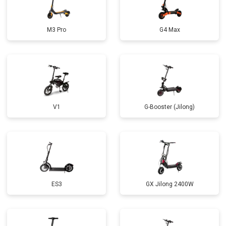
M3 Pro
G4 Max
V1
G-Booster (Jilong)
ES3
GX Jilong 2400W