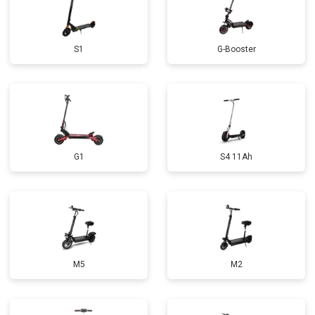
S1
G-Booster
G1
S4 11Ah
M5
M2