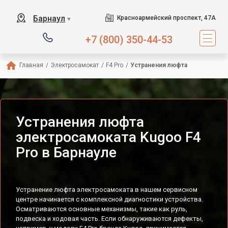
Барнаул
Красноармейский проспект, 47А
▼
+7 (800) 350-44-53
Главная
/
Электросамокат
/
F4 Pro
/
Устранения люфта
Устранения люфта
электросамоката Kugoo F4
Pro в Барнауле
Устранение люфта электросамоката в нашем сервисном
центре начинается с комплексной диагностики устройства.
Осматриваются основные механизмы, такие как руль,
подвеска и ходовая часть. Если обнаруживаются дефекты,