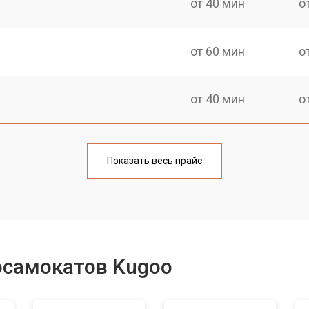
от 40 мин
о
от 60 мин
о
от 40 мин
о
от 60 мин
о
Показать весь прайс
от 40 мин
о
лаги
от 60 мин
о
осамокатов Kugoo
от 40 мин
о