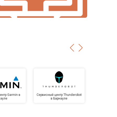
ентр Garmin в
Сервисный центр Thunderobot
Сервисный 
науле
в Барнауле
Бар