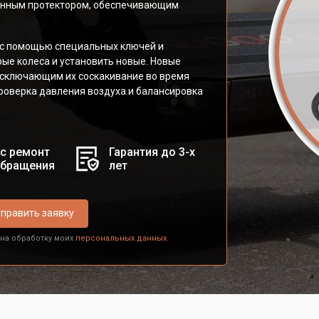
енным протектором, обеспечивающим
с помощью специальных ключей и
ые колеса и установить новые. Новые
сключающим их соскакивание во время
роверка давления воздуха и балансировка
с ремонт
Гарантия до 3-х
обращения
лет
править заявку
 на обработку моих
персональных данных.