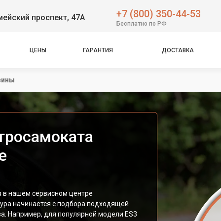
+7 (800) 350-44-53
ейский проспект, 47А
Бесплатно по РФ
ЦЕНЫ
ГАРАНТИЯ
ДОСТАВКА
зины
тросамоката
е
я в нашем сервисном центре
ра начинается с подбора подходящей
а. Например, для популярной модели ES3