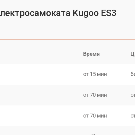
электросамоката Kugoo ES3
Время
Ц
от 15 мин
б
от 70 мин
о
от 70 мин
о