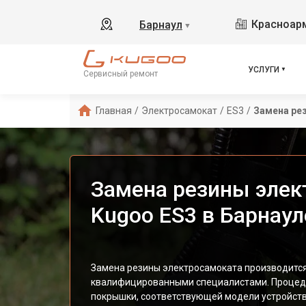
Красноарм
Барнаул
▼
УСЛУГИ
Сервисный ремонт
Главная
/
Электросамокат
/
ES3
/
Замена ре
Замена резины элек
Kugoo ES3 в Барнаул
Замена резины электросамоката производитс
квалифицированными специалистами. Процеду
покрышки, соответствующей модели устройств